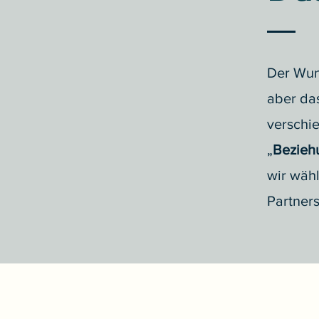
Der Wun
aber das
verschie
„
Bezieh
wir wähl
Partners