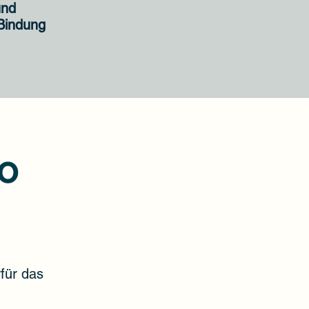
und
 Bindung
o
rfür das