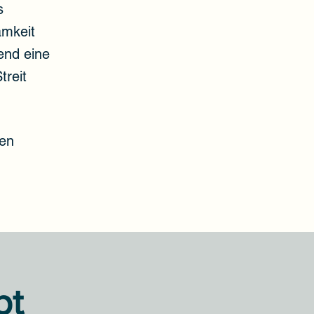
s
amkeit
end eine
treit
hen
pt