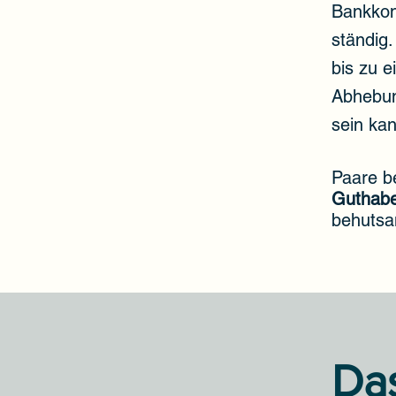
Bankkon
ständig
bis zu e
Abhebung
sein kan
Paare b
Guthab
behutsa
Da