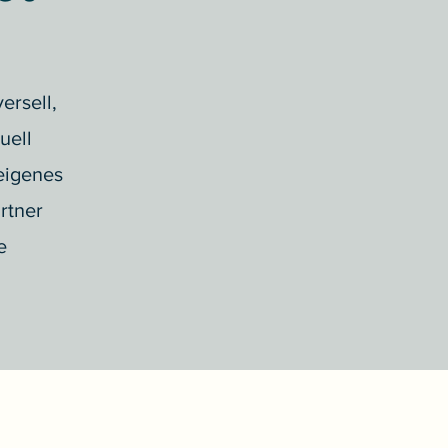
ersell,
uell
eigenes
rtner
e