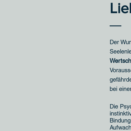
Li
Der Wun
Seelenle
Wertsch
Vorauss
gefährde
bei eine
Die Psyc
instinkt
Bindung
Aufwach