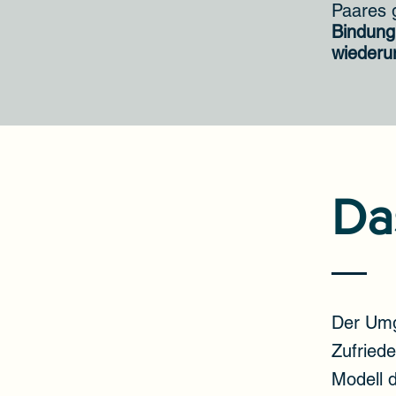
Paares g
Bindung
wiederum
Da
Der Umg
Zufriede
Modell d