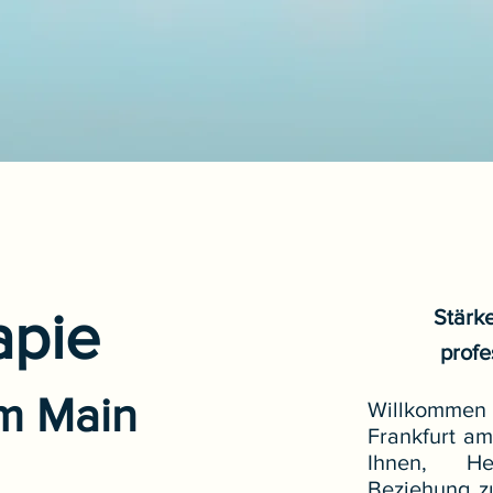
apie
Stärke
profe
am Main
Willkommen 
Frankfurt am
Ihnen, He
Beziehung z