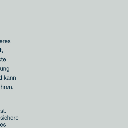
seres
t,
ste
dung
nd kann
ühren.
st.
sichere
nes